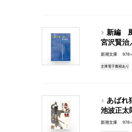
新編 
宮沢賢治
新潮文庫 978-4-
文庫
電子書籍あり
あばれ
池波正太
新潮文庫 978-4-