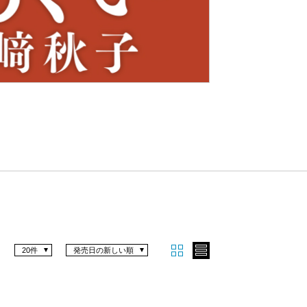
Nex
t
20件
発売日の新しい順