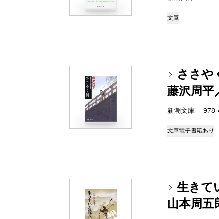
文庫
ささや
藤沢周平
新潮文庫 978-4-
文庫
電子書籍あり
生きて
山本周五