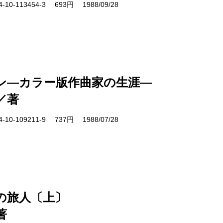
10-113454-3 693円 1988/09/28
ン―カラー版作曲家の生涯―
／著
10-109211-9 737円 1988/07/28
の旅人〔上〕
著