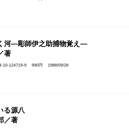
く河―彫師伊之助捕物覚え―
／著
10-124719-9 990円 1988/09/28
いる源八
郎／著