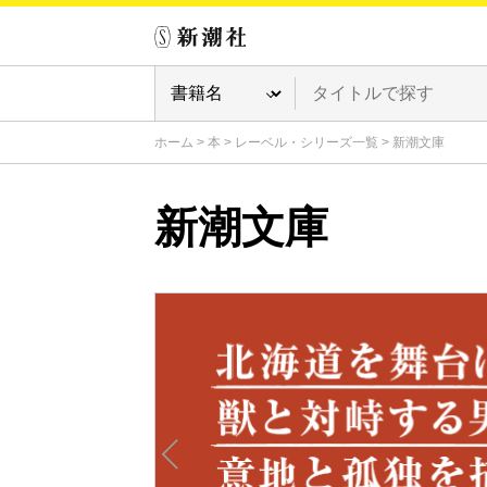
ホーム
>
本
>
レーベル・シリーズ一覧
>
新潮文庫
新潮文庫