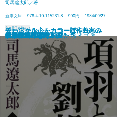
司馬遼太郎／著
新潮文庫 978-4-10-115231-8 990円 1984/09/27
文庫
電子書籍あり
モーツァルト―カラー版作曲家の
やわらかな心をもつ―ぼくたちふ
光る壁画
男の作法
エロチック街道
朝顔草紙
積木の箱〔上〕
積木の箱〔下〕
オイディプス王・アンティゴネ
項羽と劉邦〔上〕
項羽と劉邦〔中〕
項羽と劉邦〔下〕
孤剣 用心棒日月抄
私家版 日本語文法
ユタとふしぎな仲間たち
真田騒動―恩田木工―
同時代ゲーム
笑う月
遠い日の戦争
硫黄島に死す
生涯―
たりの運・鈍・根―