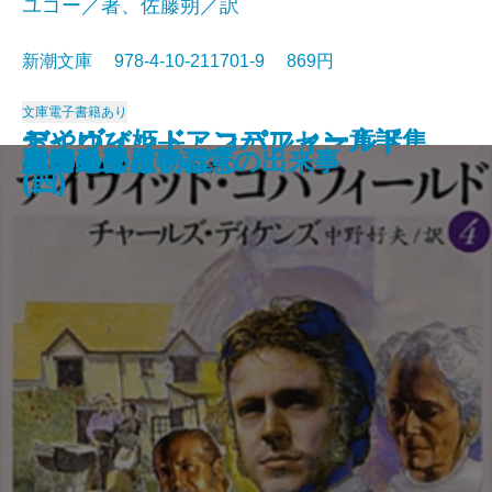
ユゴー／著、佐藤朔／訳
新潮文庫 978-4-10-211701-9 869円
文庫
電子書籍あり
おやゆび姫―アンデルセン童話集
デイヴィッド・コパフィールド
デイヴィッド・コパフィールド
デイヴィッド・コパフィールド
デイヴィッド・コパフィールド
桜の園・三人姉妹
レ・ミゼラブル〔三〕
レ・ミゼラブル〔四〕
俘虜記
白雪姫―グリム童話集I―
海からの贈物
レ・ミゼラブル〔二〕
アメリカン・スクール
レ・ミゼラブル〔一〕
砂の上の植物群
風濤
エミリーはのぼる
娼婦の部屋・不意の出来事
夏の終り
虚空遍歴〔下〕
(II)―
(四)
(三)
(二)
(一)