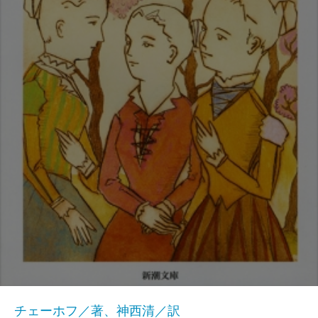
チェーホフ／著、神西清／訳