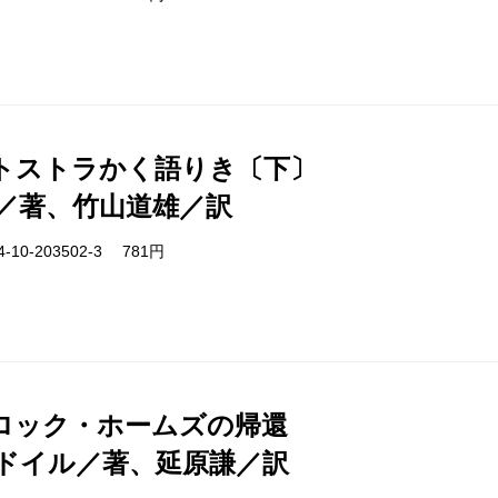
トストラかく語りき〔下〕
／著、竹山道雄／訳
-10-203502-3 781円
ロック・ホームズの帰還
ドイル／著、延原謙／訳