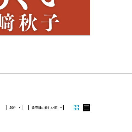
Nex
t
20件
発売日の新しい順