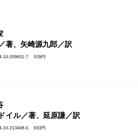
家
／著、矢崎源九郎／訳
-10-209601-7 539円
谷
ドイル／著、延原謙／訳
-10-213408-5 693円