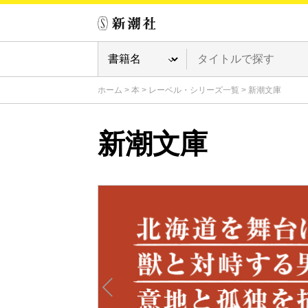
ホーム
>
本
>
レーベル・シリーズ一覧
>
新潮文庫
新潮文庫