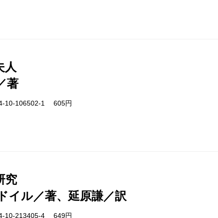
夫人
／著
-10-106502-1 605円
研究
ドイル／著、延原謙／訳
-10-213405-4 649円