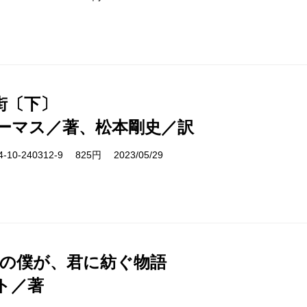
街〔下〕
ーマス／著、松本剛史／訳
10-240312-9 825円 2023/05/29
日の僕が、君に紡ぐ物語
ト／著