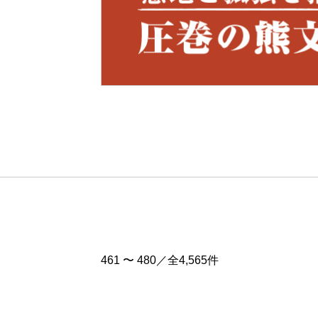
Pre
v
461 〜 480／全4,565件