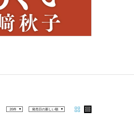
Nex
t
20件
発売日の新しい順