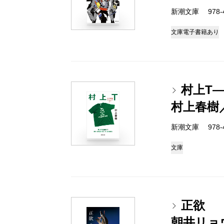
新潮文庫 978-4-
文庫
電子書籍あり
村上T
村上春樹
新潮文庫 978-4-
文庫
正欲
朝井リョ