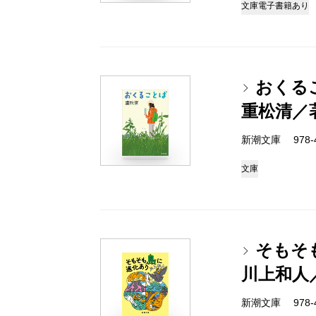
文庫
電子書籍あり
おくる
重松清／
新潮文庫 978-4-
文庫
そもそ
川上和人
新潮文庫 978-4-