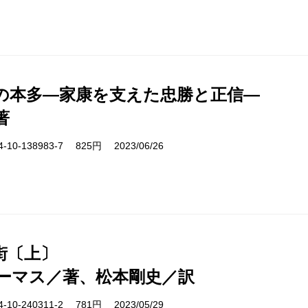
の本多―家康を支えた忠勝と正信―
著
10-138983-7 825円 2023/06/26
街〔上〕
ーマス／著、松本剛史／訳
10-240311-2 781円 2023/05/29