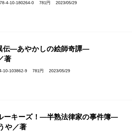
-4-10-180264-0 781円 2023/05/29
異伝―あやかしの絵師奇譚―
／著
10-103862-9 781円 2023/05/29
ルーキーズ！―半熟法律家の事件簿―
うや／著