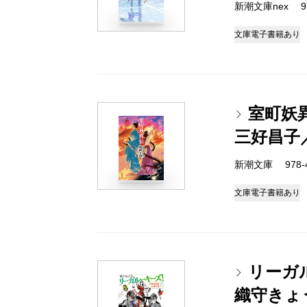
新潮文庫nex 978
文庫
電子書籍あり
室町妖
三好昌子
新潮文庫 978-4-
文庫
電子書籍あり
リーガ
織守きょ