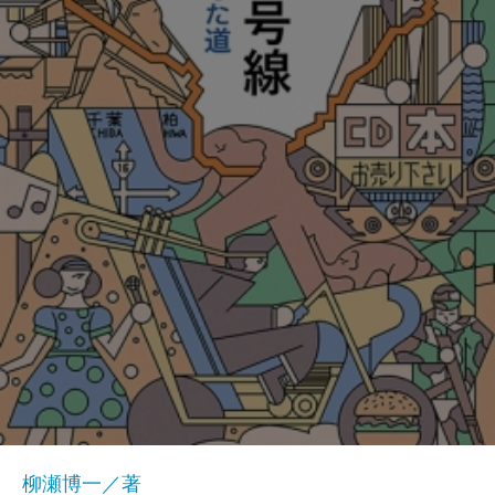
柳瀬博一／著