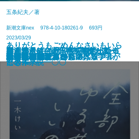
五条紀夫／著
新潮文庫nex 978-4-10-180261-9 693円
2023/03/29
ありがとうもごめんなさいもいら
国道16号線―「日本」を創った道
邦人奪還―自衛隊特殊部隊が動く
新潮ことばの扉 教科書で出会っ
君と漕ぐ5―ながとろ高校カヌー
文庫
電子書籍あり
ない森の民と暮らして人類学者が
号泣
真夜中のたずねびと
こどもホスピスの奇跡
ハリネズミは月を見上げる
音楽は自由にする
地の糧
脱スマホ脳かんたんマニュアル
クローズドサスペンスヘブン
全部ゆるせたらいいのに
カラスは飼えるか
新任警視〔上〕
新任警視〔下〕
輪舞曲
義民が駆ける
はなればなれに
―
とき―
た名作小説一〇〇
部の未来―
考えたこと