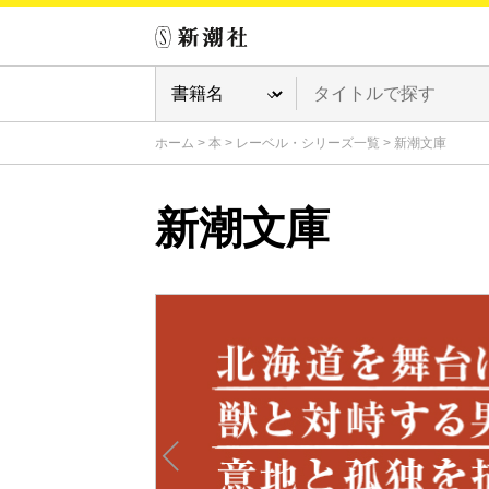
ホーム
>
本
>
レーベル・シリーズ一覧
>
新潮文庫
新潮文庫