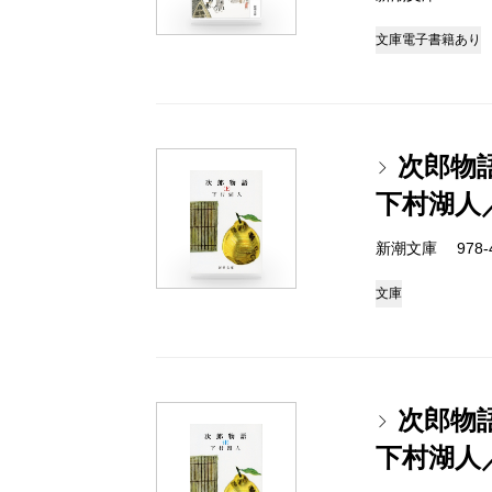
文庫
電子書籍あり
次郎物
下村湖人
新潮文庫 978-4-
文庫
次郎物
下村湖人