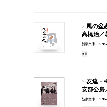
風の盆
高橋治／
新潮文庫 978-4-
文庫
友達・
安部公房
新潮文庫 978-4-