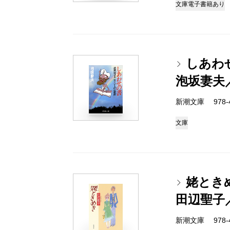
文庫
電子書籍あり
しあわ
泡坂妻夫
新潮文庫 978-4-
文庫
姥とき
田辺聖子
新潮文庫 978-4-