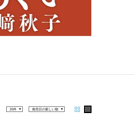
Nex
t
20件
発売日の新しい順