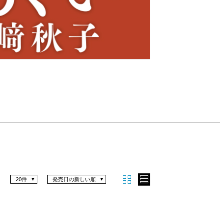
Nex
t
20件
発売日の新しい順