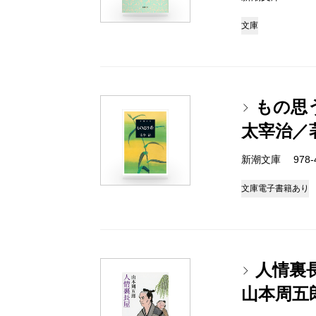
文庫
もの思
太宰治／
新潮文庫 978-4-
文庫
電子書籍あり
人情裏
山本周五