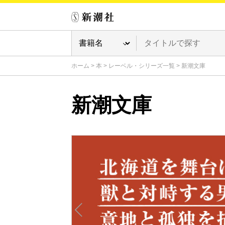
ホーム
>
本
>
レーベル・シリーズ一覧
>
新潮文庫
新潮文庫