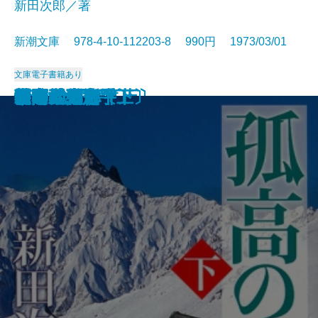
新田次郎／著
新潮文庫 978-4-10-112203-8 990円 1973/03/01
文庫
電子書籍あり
西郷と大久保
惜別
冬の旅
気まぐれ指数
新史 太閤記〔上〕
新史 太閤記〔下〕
塩狩峠
砂の器〔下〕
砂の器〔上〕
孤高の人〔上〕
孤高の人〔下〕
山本五十六〔上〕
山本五十六〔下〕
谷間の百合
時間の習俗
二十世紀旗手
額田女王
影の地帯
グッド・バイ
ひとごろし