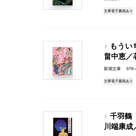
文庫
電子書籍あり
もうい
畠中恵／
新潮文庫 978-4-
文庫
電子書籍あり
千羽鶴
川端康成