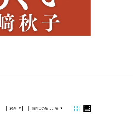
Nex
t
20件
発売日の新しい順