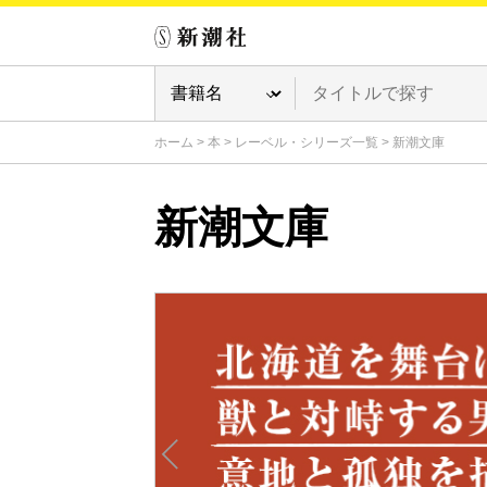
ホーム
>
本
>
レーベル・シリーズ一覧
>
新潮文庫
新潮文庫