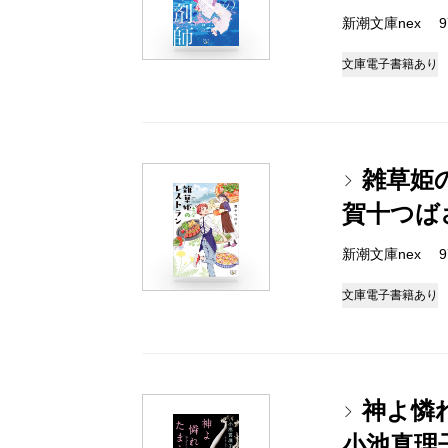
新潮文庫nex 978
文庫
電子書籍あり
雑草姫
賀十つば
新潮文庫nex 978
文庫
電子書籍あり
神よ憐
小池真理