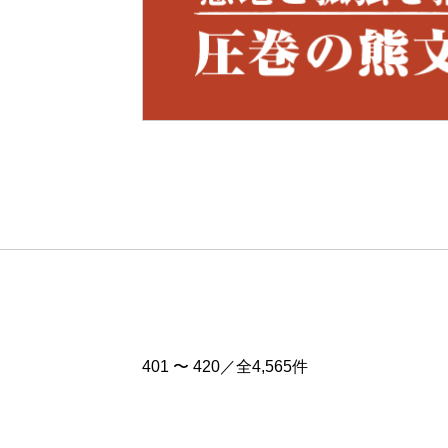
Pre
v
401 〜 420／全4,565件