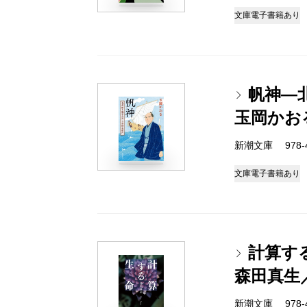
文庫
電子書籍あり
帆神―
玉岡かお
新潮文庫 978-4-
文庫
電子書籍あり
計算す
森田真生
新潮文庫 978-4-