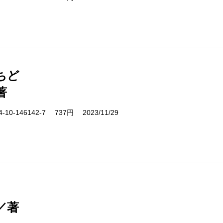
ちど
著
10-146142-7 737円 2023/11/29
／著