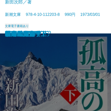
新田次郎／著
新潮文庫 978-4-10-112203-8 990円 1973/03/01
文庫
電子書籍あり
西郷と大久保
惜別
冬の旅
気まぐれ指数
新史 太閤記〔上〕
新史 太閤記〔下〕
塩狩峠
砂の器〔下〕
砂の器〔上〕
孤高の人〔上〕
孤高の人〔下〕
山本五十六〔上〕
山本五十六〔下〕
谷間の百合
時間の習俗
二十世紀旗手
額田女王
影の地帯
グッド・バイ
ひとごろし