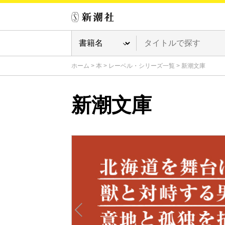
ホーム
>
本
>
レーベル・シリーズ一覧
>
新潮文庫
新潮文庫