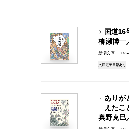
国道1
柳瀬博一
新潮文庫 978-4-
文庫
電子書籍あり
ありが
えたこ
奥野克巳