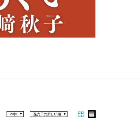
Nex
t
20件
発売日の新しい順