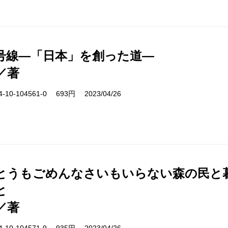
6号線―「日本」を創った道―
／著
10-104561-0 693円 2023/04/26
とうもごめんなさいもいらない森の民と
と
／著