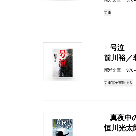
新潮文庫 978-4-
文庫
号泣
前川裕／
新潮文庫 978-4-
文庫
電子書籍あり
真夜中
恒川光太