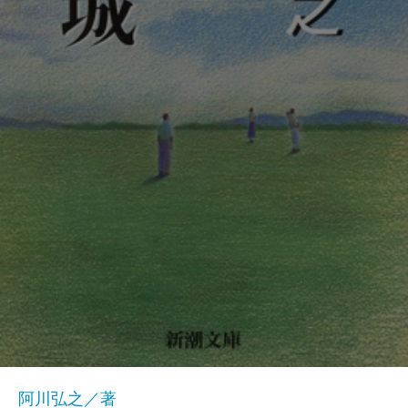
阿川弘之／著