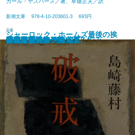
カール・ヤスパース／著、草薙正夫／訳
新潮文庫 978-4-10-203601-3 693円
文庫
シャーロック・ホームズ最後の挨
春の城
桜の実の熟する時
千曲川のスケッチ
人間の土地
クヌルプ
夜明け前 第二部〔下〕
夜明け前 第二部〔上〕
小さき者へ・生れ出づる悩み
哲学入門
破戒
夜明け前 第一部〔上〕
夜明け前 第一部〔下〕
肉体の悪魔
青春は美わし
コクトー詩集
アポリネール詩集
人生論ノート
異邦人
スタインベック短編集
拶