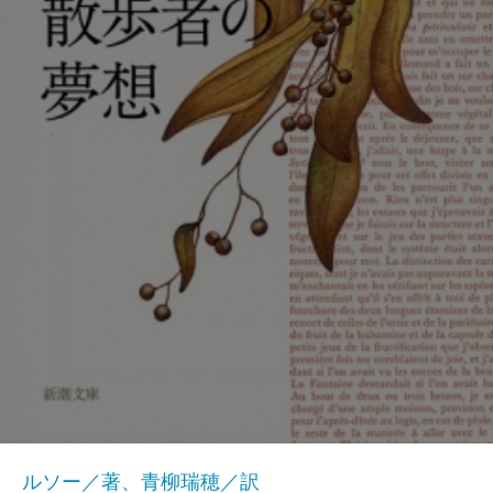
ルソー／著、青柳瑞穂／訳