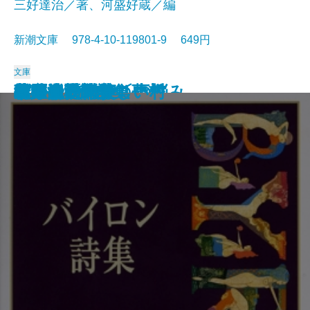
三好達治／著、河盛好蔵／編
新潮文庫 978-4-10-119801-9 649円
文庫
孤独な散歩者の夢想
ゲーテ詩集
脂肪の塊・テリエ館
パルムの僧院〔下〕
巴里の憂鬱
若きウェルテルの悩み
ハイネ詩集
女の一生
パルムの僧院〔上〕
三好達治詩集
バイロン詩集
春琴抄
風立ちぬ・美しい村
ヴィヨンの妻
北原白秋詩集
萩原朔太郎詩集
ヘッセ詩集
春の嵐
椿姫
春