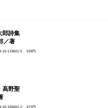
太郎詩集
郎／著
-10-119601-5 539円
・高野聖
著
-10-105601-2 473円