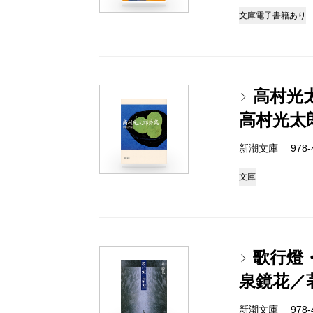
文庫
電子書籍あり
高村光
高村光太
新潮文庫 978-4
文庫
歌行燈
泉鏡花／
新潮文庫 978-4