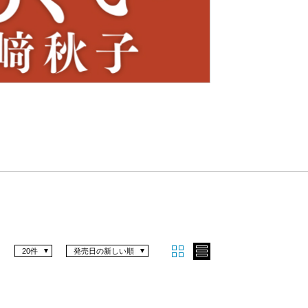
Nex
t
20件
発売日の新しい順