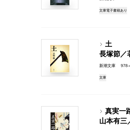
文庫
電子書籍あり
土
長塚節／
新潮文庫 978-4
文庫
真実一
山本有三