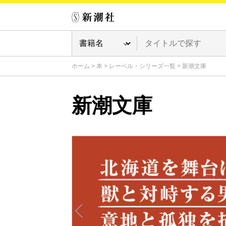
ホーム
>
本
>
レーベル・シリーズ一覧
>
新潮文庫
新潮文庫