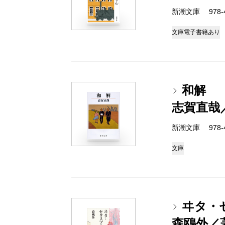
新潮文庫 978-4
文庫
電子書籍あり
和解
志賀直哉
新潮文庫 978-4
文庫
ヰタ・
森鴎外／