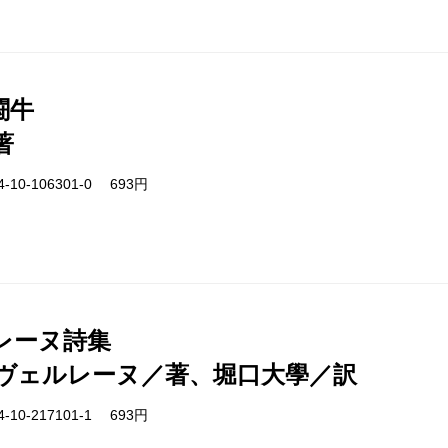
闘牛
著
-10-106301-0 693円
レーヌ詩集
ヴェルレーヌ／著、堀口大學／訳
-10-217101-1 693円