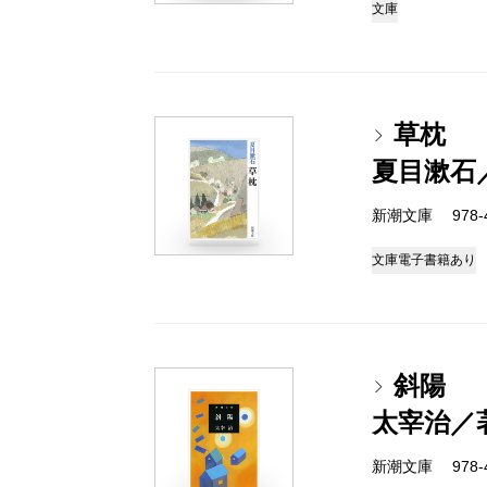
文庫
草枕
夏目漱石
新潮文庫 978-4
文庫
電子書籍あり
斜陽
太宰治／
新潮文庫 978-4