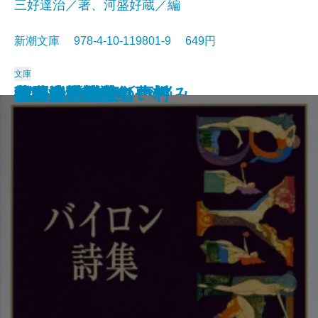
三好達治／著、河盛好蔵／編
新潮文庫 978-4-10-119801-9 649円
文庫
孤独な散歩者の夢想
ゲーテ詩集
脂肪の塊・テリエ館
パルムの僧院〔下〕
巴里の憂鬱
若きウェルテルの悩み
ハイネ詩集
女の一生
パルムの僧院〔上〕
三好達治詩集
バイロン詩集
春琴抄
風立ちぬ・美しい村
ヴィヨンの妻
北原白秋詩集
萩原朔太郎詩集
ヘッセ詩集
春の嵐
椿姫
春