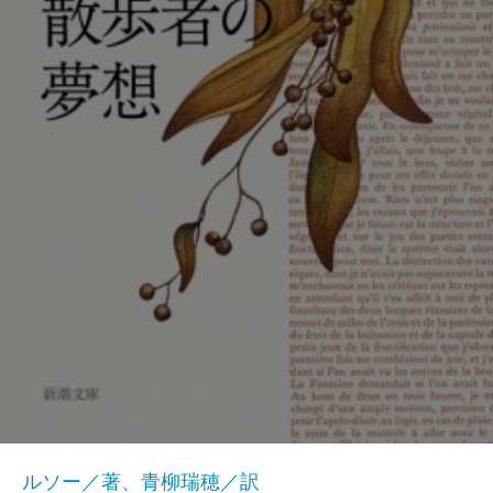
ルソー／著、青柳瑞穂／訳