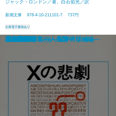
ジャック・ロンドン／著、白石佑光／訳
新潮文庫 978-4-10-211101-7 737円
文庫
電子書籍あり
死者の奢り・飼育
続 813―ルパン傑作集(II)―
知と愛
813―ルパン傑作集(I)―
シッダールタ
ビルマの竪琴
ハックルベリイ・フィンの冒険
風林火山
あすなろ物語
白い牙
Xの悲劇
ドイル傑作集(II)―海洋奇談編―
雲の墓標
赤と黒〔下〕
サキ短編集
幸福について―人生論―
流れる
緋文字
二十四の瞳
ドイル傑作集(I)―ミステリー編―