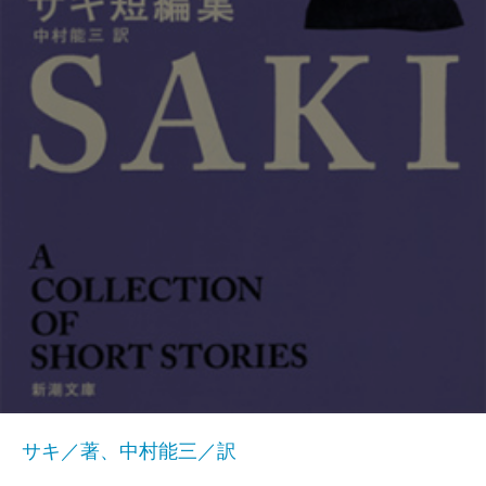
サキ／著、中村能三／訳