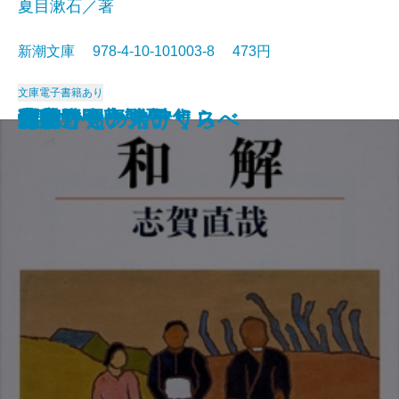
夏目漱石／著
新潮文庫 978-4-10-101003-8 473円
文庫
電子書籍あり
猟銃・闘牛
ヴェルレーヌ詩集
草枕
斜陽
高村光太郎詩集
歌行燈・高野聖
土
真実一路
老妓抄
坊っちゃん
和解
ヰタ・セクスアリス
出家とその弟子
にごりえ・たけくらべ
武蔵野
白痴
青年
雁
それから
門