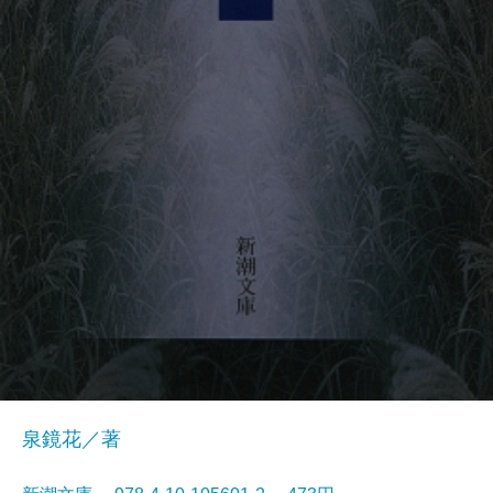
泉鏡花／著