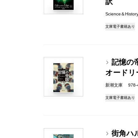
訳
Science＆Histo
文庫
電子書籍あり
記憶の
オードリ
新潮文庫 978-4-
文庫
電子書籍あり
街角ハ