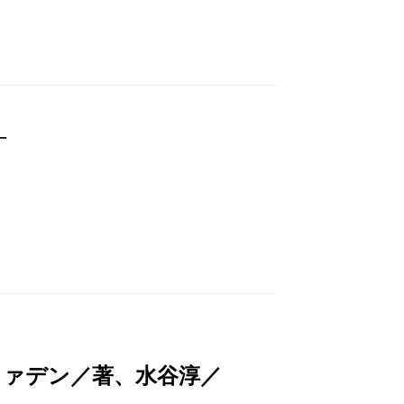
─
ファデン／著、水谷淳／