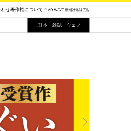
合わせ
著作権について
AD-WAVE 新潮社雑誌広告
本・雑誌・ウェブ