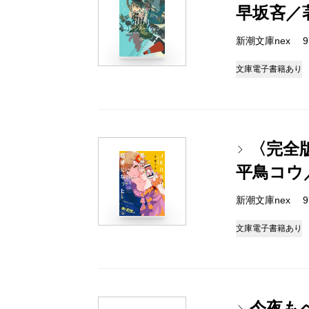
早坂吝／
新潮文庫nex 978
文庫
電子書籍あり
〈完全
平鳥コウ
新潮文庫nex 978
文庫
電子書籍あり
今夜も