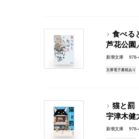
食べる
芦花公園
新潮文庫 978-4-
文庫
電子書籍あり
猫と罰
宇津木健
新潮文庫 978-4-