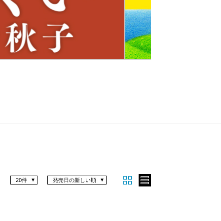
Nex
t
20件
発売日の新しい順