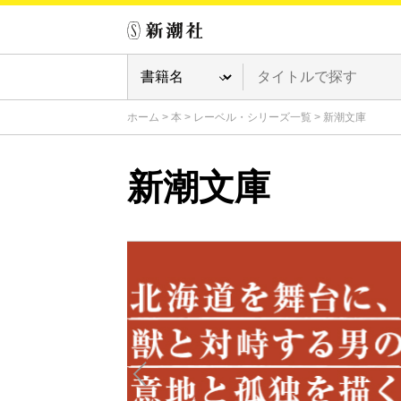
ホーム
>
本
>
レーベル・シリーズ一覧
>
新潮文庫
新潮文庫