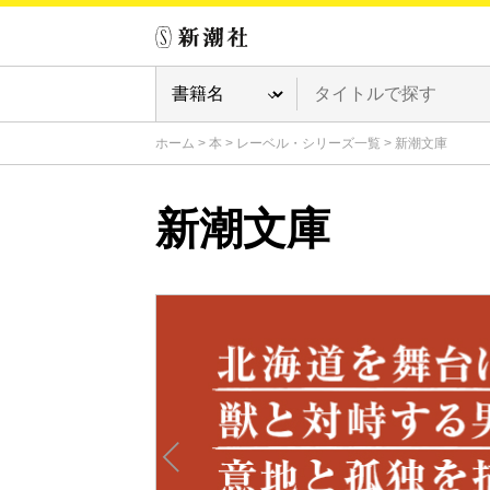
ホーム
>
本
>
レーベル・シリーズ一覧
>
新潮文庫
新潮文庫