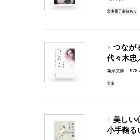
文庫
電子書籍あり
つなが
代々木忠
新潮文庫 978-4-
文庫
美しい
小手鞠る