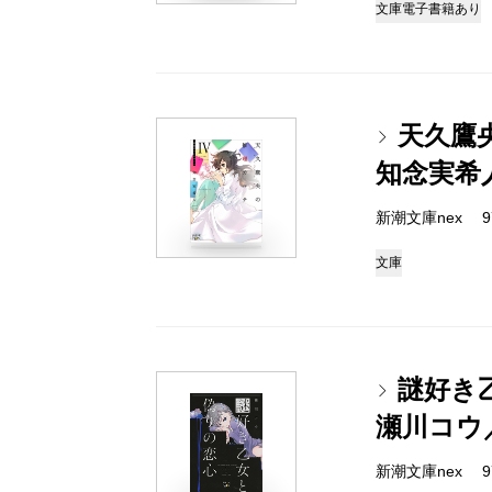
文庫
電子書籍あり
天久鷹
知念実希
新潮文庫nex 978
文庫
謎好き
瀬川コウ
新潮文庫nex 978