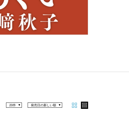
Nex
t
20件
発売日の新しい順