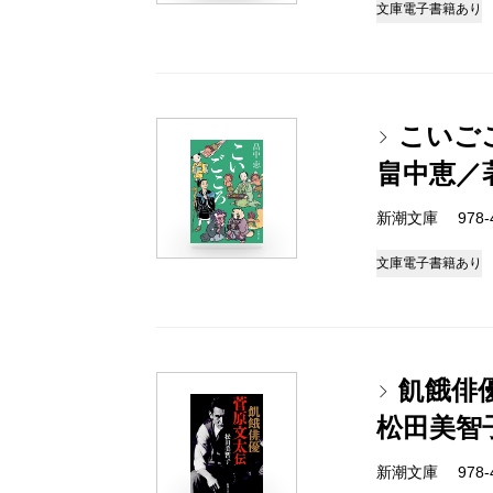
文庫
電子書籍あり
こいご
畠中恵／
新潮文庫 978-4-
文庫
電子書籍あり
飢餓俳
松田美智
新潮文庫 978-4-