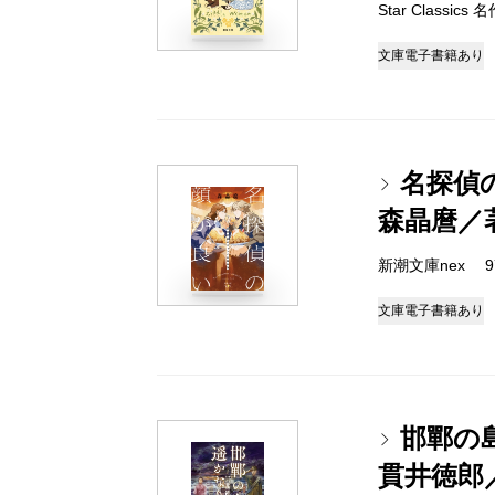
Star Classic
文庫
電子書籍あり
名探偵
森晶麿／
新潮文庫nex 978
文庫
電子書籍あり
邯鄲の
貫井徳郎