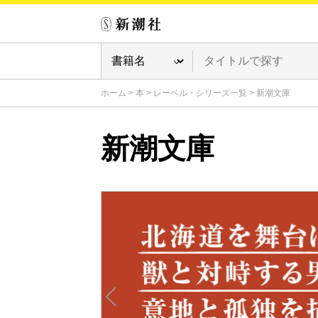
ホーム
>
本
>
レーベル・シリーズ一覧
>
新潮文庫
新潮文庫