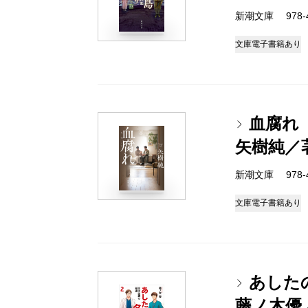
新潮文庫 978-4-
文庫
電子書籍あり
血腐れ
矢樹純／
新潮文庫 978-4-
文庫
電子書籍あり
あした
藤ノ木優