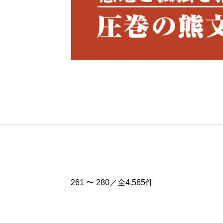
Pre
v
261 〜 280／全4,565件