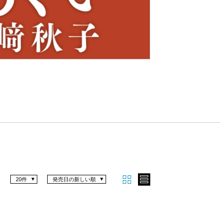
Nex
t
20件
発売日の新しい順