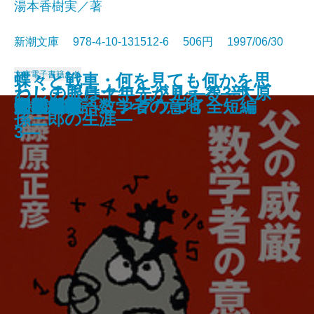
湯本香樹実／著
新潮文庫 978-4-10-131512-6 506円 1997/06/30
文庫
電子書籍あり
蝶々と戦車・何を見ても何かを思
ねじまき鳥クロニクル―第3部
わしの眼は十年先が見える―大原
晏子〔一〕
晏子〔二〕
トゥインクル・ボーイ
流星たちの宴
陋巷に在り〔2〕呪の巻
リヴィエラを撃て〔上〕
リヴィエラを撃て〔下〕
天狗争乱
ポプラの秋
父の威厳 数学者の意地
天鵞絨物語
家族趣味
牛への道
母の影
閉鎖病棟
いだす―ヘミングウェイ全短編
明和絵暦
夕顔
鳥刺し男編―
孫三郎の生涯―
3―