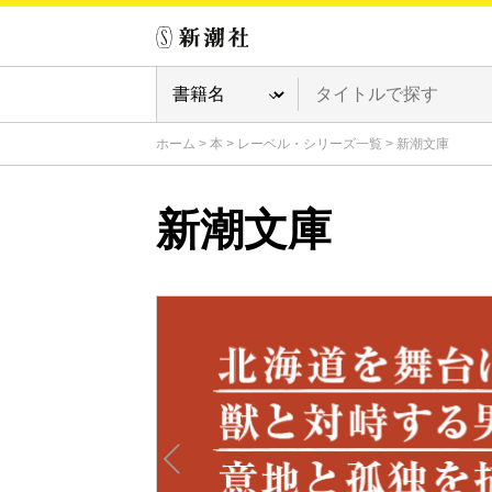
ホーム
>
本
>
レーベル・シリーズ一覧
>
新潮文庫
新潮文庫