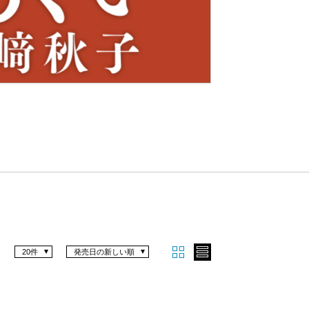
Nex
t
20件
発売日の新しい順