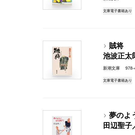
文庫
電子書籍あり
賊将
池波正太
新潮文庫 978-4-
文庫
電子書籍あり
夢のよ
田辺聖子