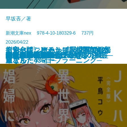
早坂吝／著
新潮文庫nex 978-4-10-180329-6 737円
2026/04/22
くらべて、けみして 校閲部の九
おやじはニーチェ─認知症の父と
街角ハルシネーション─探偵AIの
〈完全版〉JKハルは異世界で娼婦
食べると死ぬ花
猫と罰
水よ踊れ
役者廃業・三婆
裂けた明日
量子力学で生命の謎を解く
記憶の帝国
今夜もベルが鳴る
歌舞伎町アンダーグラウンド
ツユクサナツコの一生
あしたの名医4─それぞれの決断─
鬼にきんつば─七つの刻鐘の幽霊─
東京都同情塔
養老先生、病院へ行く
不良老人の文学論
秀長と利休
文庫
電子書籍あり
重さん
過ごした436日─
リアル・ディープラーニング─
になった