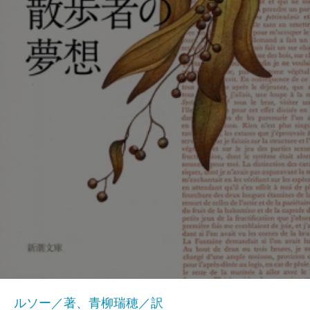
ルソー／著、青柳瑞穂／訳