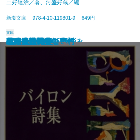
三好達治／著、河盛好蔵／編
新潮文庫 978-4-10-119801-9 649円
文庫
孤独な散歩者の夢想
ゲーテ詩集
脂肪の塊・テリエ館
パルムの僧院〔下〕
巴里の憂鬱
若きウェルテルの悩み
ハイネ詩集
女の一生
パルムの僧院〔上〕
三好達治詩集
バイロン詩集
春琴抄
風立ちぬ・美しい村
ヴィヨンの妻
北原白秋詩集
萩原朔太郎詩集
ヘッセ詩集
春の嵐
椿姫
春