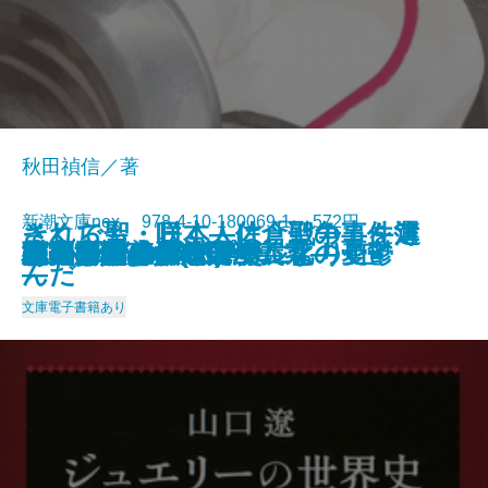
秋田禎信／著
新潮文庫nex 978-4-10-180069-1 572円
それでも、日本人は「戦争」を選
さくら聖・咲く―佐倉聖の事件簿
流星ひとつ
雨のち晴れ、ところにより虹
月光の誘惑
残夢の骸―満州国演義九―
ウィニー・ザ・プー
チャイナ・メン
ジャングル・ブック
宇宙ヴァンパイアー
王の厨房―僕僕先生 零―
ハルコナ
ジュエリーの世界史
あのころのデパート
江戸川乱歩名作選
ゼツメツ少年
村上海賊の娘(一)
村上海賊の娘(二)
管見妄語 グローバル化の憂鬱
本屋さんのダイアナ
2016/06/28
んだ
―
文庫
電子書籍あり