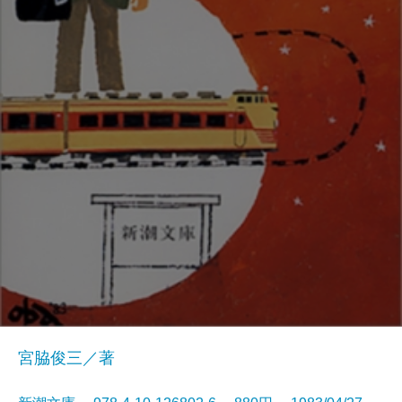
宮脇俊三／著