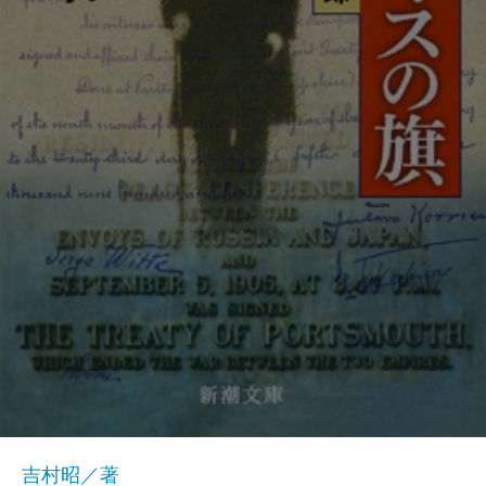
吉村昭／著