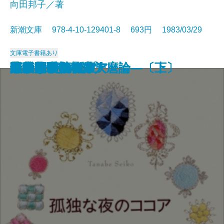
向田邦子／著
新潮文庫 978-4-10-129401-8 693円 1983/03/29
文庫
電子書籍あり
ポーツマスの旗
比叡
夏の闇
思い出トランプ
葉隠入門
最長片道切符の旅
橋ものがたり
花匂う
悪女について
寺内貫太郎一家
孤独な夜のココア
ろまん燈籠
水底の歌―柿本人麿論―〔上〕
水底の歌―柿本人麿論―〔下〕
月の松山
黒革の手帖〔上〕
黒革の手帖〔下〕
黙示録殺人事件
白い夏の墓標
キリストの誕生