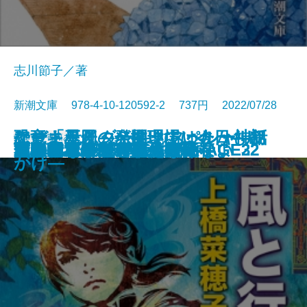
志川節子／著
新潮文庫 978-4-10-120592-2 737円 2022/07/28
アウトサイダー―クトゥルー神話
ケーキ王子の名推理(スペシャリ
なぜ「星図」が開いていたか―初
恐竜まみれ―発掘現場は今日も命
文庫
電子書籍あり
ギャンブラーが多すぎる
金春屋ゴメス 芥子の花
ロシアよ、我が名を記憶せよ
いまは、空しか見えない
すべて忘れてしまうから
文豪ナビ 松本清張
芽吹長屋仕合せ帖 日照雨
風と行く者―守り人外伝―
君がいないと小説は書けない
下駄の上の卵
次の電車が来るまえに
金春屋ゴメス
チュベローズで待ってる AGE22
チュベローズで待ってる AGE32
昆虫学者はやめられない
石川啄木
傑作選―
テ)6
期ミステリ傑作集―
がけ―