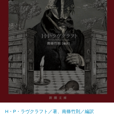
H・P・ラヴクラフト／著、南條竹則／編訳