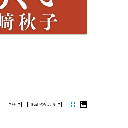
Nex
t
20件
発売日の新しい順