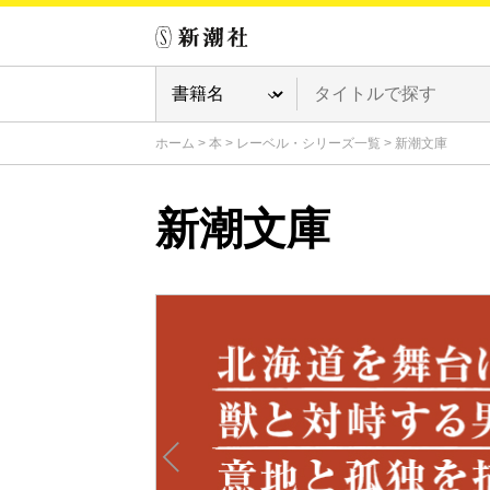
ホーム
>
本
>
レーベル・シリーズ一覧
>
新潮文庫
新潮文庫