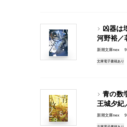
凶器は
河野裕／
新潮文庫nex 978
文庫
電子書籍あり
青の数
王城夕紀
新潮文庫nex 978
文庫
電子書籍あり