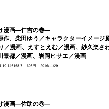
け漫画―仁吉の巻―
原作、柴田ゆう／キャラクターイメージ
り／漫画、えすとえむ／漫画、紗久楽さ
川景都／漫画、岩岡ヒサエ／漫画
10-146168-7 605円 2016/11/29
け漫画―佐助の巻―