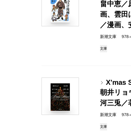
畠中恵／
画、雲田
／漫画、
新潮文庫 978-4-
文庫
X'ma
朝井リョ
河三兎／
新潮文庫 978-4-
文庫