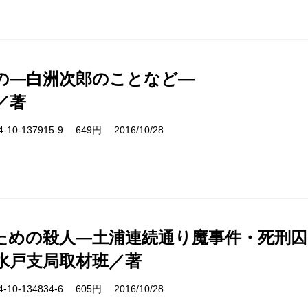
の―白洲次郎のことなど―
／著
10-137915-9 649円 2016/10/28
ための殺人―土浦連続通り魔事件・死刑囚
水戸支局取材班／著
10-134834-6 605円 2016/10/28