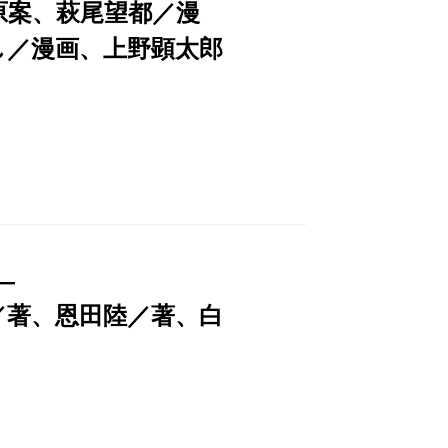
原案、萩尾望都／漫
し／漫画、上野顕太郎
―
／著、恩田陸／著、白