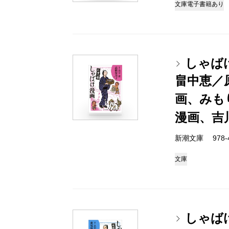
文庫
電子書籍あり
しゃば
畠中恵／
画、みも
漫画、吉
新潮文庫 978-4-
文庫
しゃば