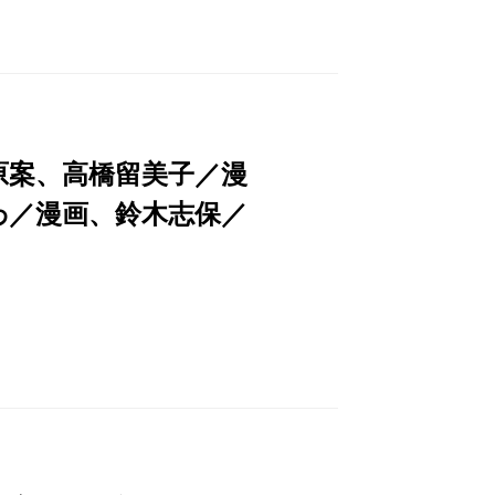
原案、高橋留美子／漫
わ／漫画、鈴木志保／