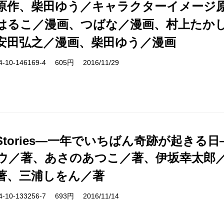
原作、柴田ゆう／キャラクターイメージ
はるこ／漫画、つばな／漫画、村上たか
安田弘之／漫画、柴田ゆう／漫画
10-146169-4 605円 2016/11/29
s Stories―一年でいちばん奇跡が起きる日
ウ／著、あさのあつこ／著、伊坂幸太郎
著、三浦しをん／著
10-133256-7 693円 2016/11/14