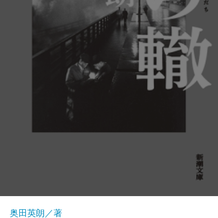
奥田英朗／著