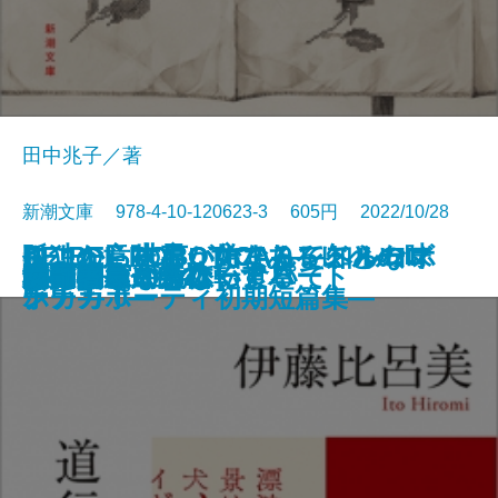
田中兆子／著
新潮文庫 978-4-10-120623-3 605円 2022/10/28
さよならの言い方なんて知らな
孤独の意味も、女であることの味
ここから世界が始まる―トルーマ
RE:BEL ROBOTICA―レベルロボ
RE:BEL ROBOTICA 0―レベルロ
文庫
罪の轍
名人
闇の奥
六畳間ミステリーアパート
幽世の薬剤師2
殺人者
銀花の蔵
私のことならほっといて
道行きや
ポロック生命体
清く貧しく美しく
アガワ家の危ない食卓
自転しながら公転する
56日間
女副署長 祭礼
い。7
わいも
ン・カポーティ初期短篇集―
チカ―
ボチカ 0―