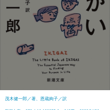
茂木健一郎／著、恩蔵絢子／訳