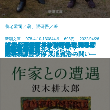
養老孟司／著、隈研吾／著
新潮文庫 978-4-10-130844-9 693円 2022/04/26
その名を暴け―＃MeTooに火をつ
この恋が壊れるまで夏が終わらな
地底の魔術王―私立探偵 明智小五
生きがい―世界が驚く日本人の幸
ブラッディ・ファミリー―警視庁
すごい言い訳！―漱石の冷や汗、
試練―護衛艦あおぎり艦長 早乙女
雪国
気狂いピエロ
八本目の槍
ノモレ
日本人はどう死ぬべきか？
作家との遭遇
ハレルヤ
古都
嵐吹く時も
幽世の薬剤師
肖像彫刻家
少年
格闘
文庫
けたジャーナリストたちの闘い―
い
郎―
せの秘訣―
人事一課監察係 黒滝誠治―
太宰の大ウソ―
碧―