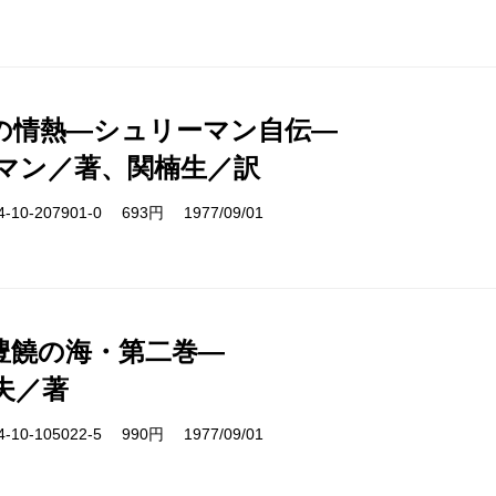
の情熱―シュリーマン自伝―
マン／著、関楠生／訳
10-207901-0 693円 1977/09/01
豊饒の海・第二巻―
夫／著
10-105022-5 990円 1977/09/01