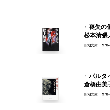
喪失の
松本清張
新潮文庫 978-4-
パルタ
倉橋由美
新潮文庫 978-4-