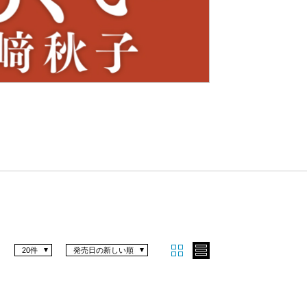
Nex
t
20件
発売日の新しい順