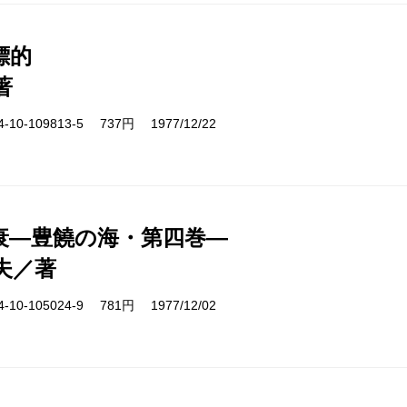
標的
著
10-109813-5 737円 1977/12/22
衰―豊饒の海・第四巻―
夫／著
10-105024-9 781円 1977/12/02