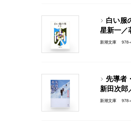
白い服
星新一／
新潮文庫 978-4-
先導者
新田次郎
新潮文庫 978-4-