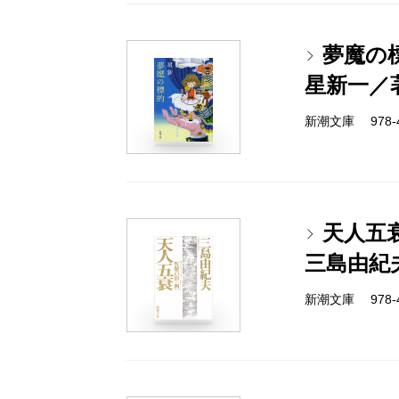
夢魔の
星新一／
新潮文庫 978-4-
天人五
三島由紀
新潮文庫 978-4-