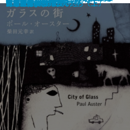
隅の風景
管見妄語 始末に困る人
たまゆら
羽越本線 北の追跡者
死ぬときに後悔すること25
図南の翼 十二国記
黒田如水
ガラスの街
代替医療解剖
トモスイ
三国志(十) 五丈原の巻
つぎはぎプラネット
田辺聖子の古典まんだら〔上〕
田辺聖子の古典まんだら〔下〕
ガラシャ
あなたがいる場所
宮本武蔵(八)
しくる―
―
―