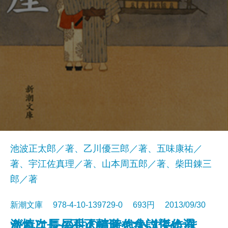
池波正太郎／著、乙川優三郎／著、五味康祐／
著、宇江佐真理／著、山本周五郎／著、柴田錬三
郎／著
新潮文庫 978-4-10-139729-0 693円 2013/09/30
これはこの世のことならず―たま
激情次長―不正融資を食い止めろ
がんこ長屋―人情時代小説傑作選