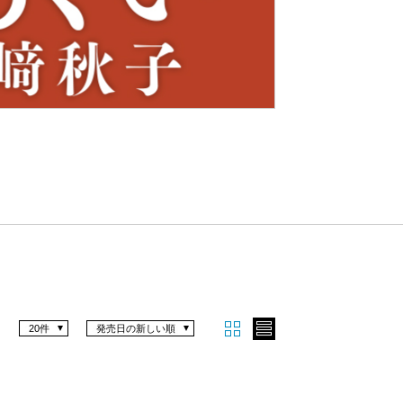
Nex
t
20件
発売日の新しい順