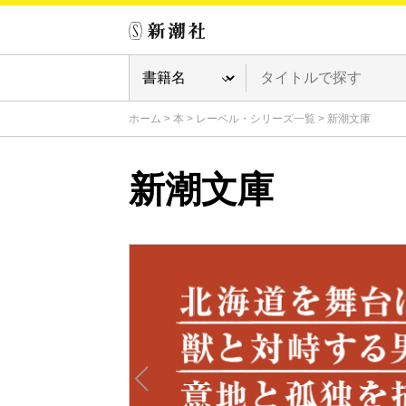
ホーム
>
本
>
レーベル・シリーズ一覧
>
新潮文庫
新潮文庫