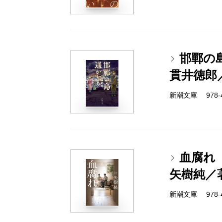
邯鄲の
貫井徳郎
新潮文庫 978-4-
血腐れ
矢樹純／
新潮文庫 978-4-