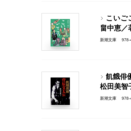
こいご
畠中恵／
新潮文庫 978-4-
飢餓俳
松田美智
新潮文庫 978-4-