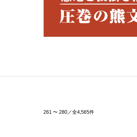
Pre
v
261 〜 280／全4,565件