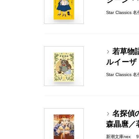
Star Classi
若草物
ルイーザ
Star Classic
名探偵
森晶麿／
新潮文庫nex 978