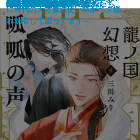
厳島
伊勢大名の関ヶ原
筋肉と脂肪 身体の声をきく
マイブック―2026年の記録―
ネバーランド
ビッグ・バウンス
穢れなき者へ
鬼の花婿 幽世の薬剤師
蜘蛛屋敷の殺人
龍ノ国幻想8 呱呱の声
闇抜け─密命船侍始末─
悲鳴
審議官─隠蔽捜査9.5─
定形外郵便
小説作法の奥義
ファウンテンブルーの魔人たち
磔の地
眠れるアンナ・O
い。10
に稀代の天才魔法使い様がベタ惚
れ執着して困ってます─