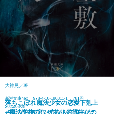
大神晃／著
新潮文庫nex 978-4-10-180311-1 781円
落ちこぼれ魔法少女の恋愛下剋上
2025/08/28
さよならの言い方なんて知らな
─魔法学校のワケあり劣等生なの