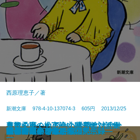
西原理恵子／著
新潮文庫 978-4-10-137074-3 605円 2013/12/25
血族の王―松下幸之助とナショナ
養老孟司の大言論I 希望とは自分
直観を磨くもの―小林秀雄対話集
聖家族〔上〕
聖家族〔下〕
黄泉から来た女
こころの読書教室
警官の条件
タワーリング
ちぎれた夜の奥底で
サイバラの部屋
先生の隠しごと―僕僕先生―
マザーズ
蠅の帝国―軍医たちの黙示録―
明日のマーチ
百年前の山を旅する
華胥の幽夢 十二国記
ギンイロノウタ
話し言葉の日本語
四色問題
ルの世紀―
が変わること
―