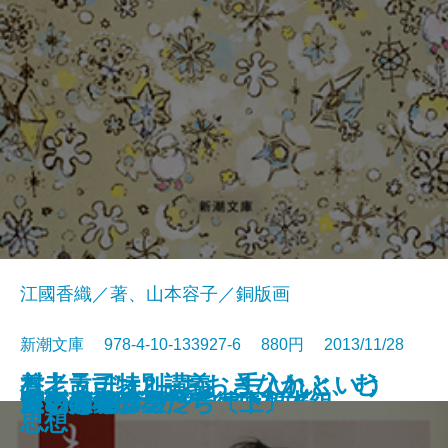
江國香織／著、山本容子／銅版画
新潮文庫 978-4-10-133927-6 880円 2013/11/28
村上ラヂオ2―おおきなかぶ、む
養老孟司特別講義 手入れという
大江健三郎 作家自身を語る
ゴランノスポン
寒灯・腐泥の果実
雪の練習生
闇の黒猫―北町奉行所朽木組―
想い出あずかります
通夜の情事
やなりいなり
雪だるまの雪子ちゃん
ものを創る
飲めば都
灰色の虹
いとみち
ヤノマミ
三十光年の星たち〔上〕
三十光年の星たち〔下〕
食い意地クン
カウントダウン
ずかしいアボカド―
思想