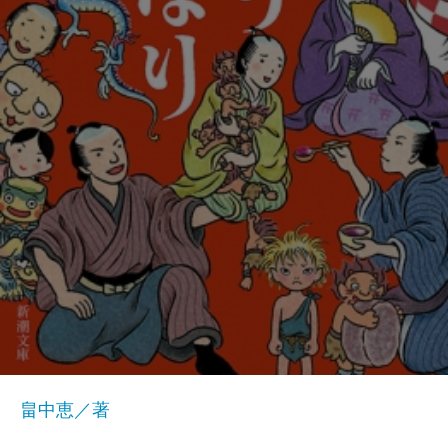
畠中恵／著