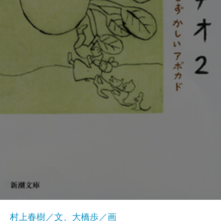
村上春樹／文、大橋歩／画