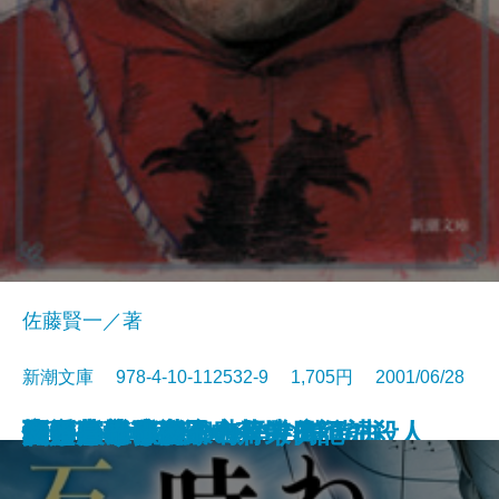
佐藤賢一／著
新潮文庫 978-4-10-112532-9 1,705円 2001/06/28
聖母の鏡
幸福の船
女刑事音道貴子 花散る頃の殺人
アメリカ彦蔵
西の魔女が死んだ
食う寝る坐る 永平寺修行記
優しいサヨクのための嬉遊曲
憧れのまほうつかい
双頭の鷲〔上〕
双頭の鷲〔下〕
わが人生の時の時
わたしの流儀
夫婦茶碗
椰子・椰子
ゴールドラッシュ
蜜月
私という小説家の作り方
決定版 私の田中角栄日記
六番目の小夜子
父と暮せば