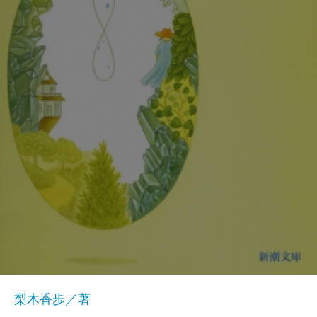
梨木香歩／著