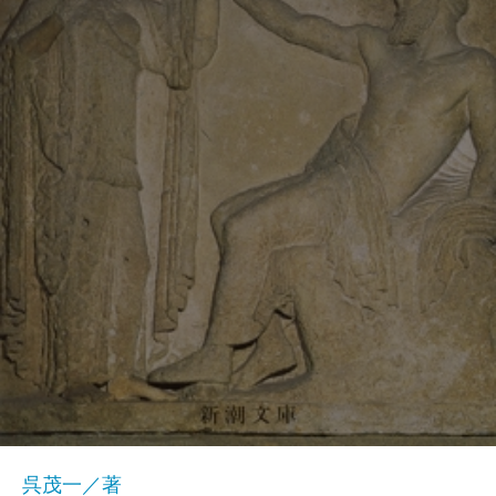
呉茂一／著