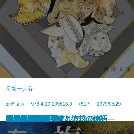
星新一／著
新潮文庫 978-4-10-109818-0 781円 1979/05/29
ギリシア神話〔上〕
放浪記
太郎物語(大学編)
木精―或る青年期と追想の物語―
ジェニィ
決定版 夏目漱石
永遠の夫
銀嶺の人〔上〕
銀嶺の人〔下〕
おせっかいな神々
複合汚染
二十歳の原点
消されかけた男
町奉行日記
夕ごはんたべた？
賭博者
アルプスの谷 アルプスの村
七瀬ふたたび
岬にての物語
馬上少年過ぐ