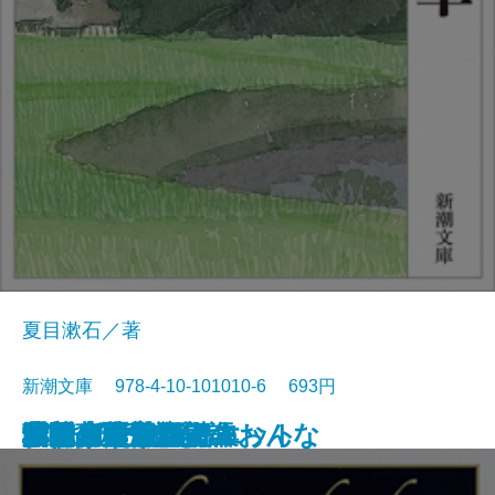
夏目漱石／著
新潮文庫 978-4-10-101010-6 693円
浮雲
卍(まんじ)
デミアン
車輪の下
道草
十五少年漂流記
小川未明童話集
ロミオとジュリエット
蓼喰う虫
虞美人草
ランボー詩集
愛する人達
津軽
猫と庄造と二人のおんな
田園の憂鬱
吉野葛・盲目物語
オセロー
ガリヴァ旅行記
ふらんす物語
ボードレール詩集