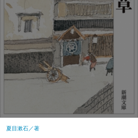
夏目漱石／著