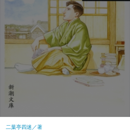
二葉亭四迷／著