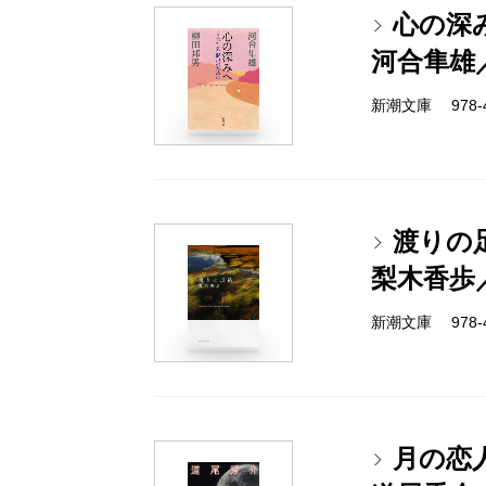
心の深
河合隼雄
新潮文庫 978-4-
渡りの
梨木香歩
新潮文庫 978-4-
月の恋人