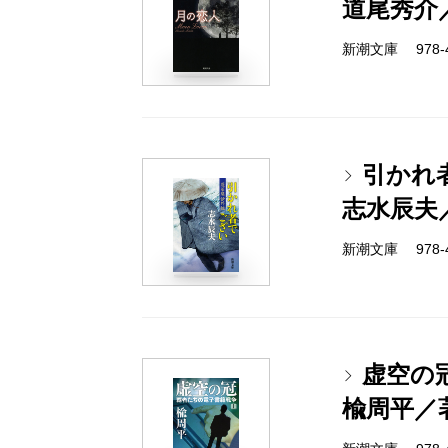
道尾秀介
新潮文庫 978-4-
引かれ
志水辰夫
新潮文庫 978-4-
虚空の
楡周平／