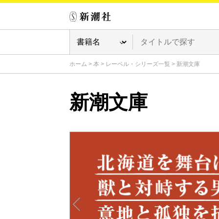
ホーム
>
本
>
レーベル・シリーズ一覧
>
新潮文庫
新潮文庫