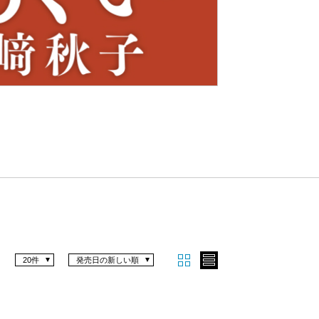
Nex
t
20件
発売日の新しい順