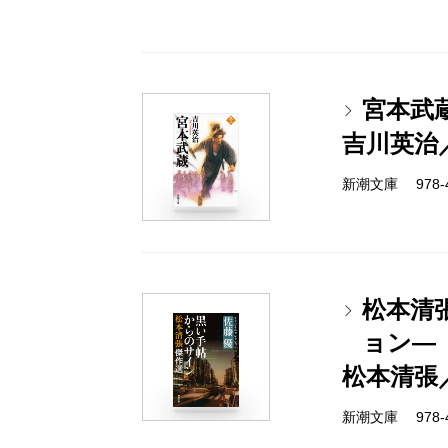
宮本武蔵
吉川英治
新潮文庫 978-4-
松本清
ョン―
松本清張
新潮文庫 978-4-