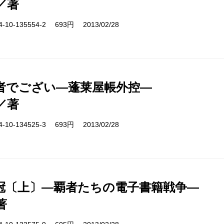
／著
10-135554-2 693円 2013/02/28
者でござい―蓬莱屋帳外控―
／著
10-134525-3 693円 2013/02/28
冠〔上〕―覇者たちの電子書籍戦争―
著