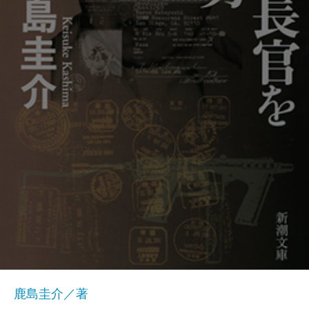
鹿島圭介／著