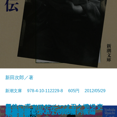
新田次郎／著
新潮文庫 978-4-10-112229-8 605円 2012/05/29
ファントム・ペイン―天命探偵 真
最後の恋 MEN'S―つまり、自分史
新しい「マイケル・ジャクソン」
月の影 影の海〔上〕 十二国記
月の影 影の海〔下〕 十二国記
イソップを知っていますか
ほんとうは怖い沖縄
警察庁長官を撃った男
1Q84 BOOK3〈10月-12月〉前編
1Q84 BOOK3〈10月-12月〉後編
つぶやき岩の秘密
小説に書けなかった自伝
キャンセルされた街の案内
水神〔上〕
水神〔下〕
管見妄語 大いなる暗愚
図書準備室
夜より深く
1Q84 BOOK2〈7月-9月〉前編
1Q84 BOOK2〈7月-9月〉後編
田省吾3―
上最高の恋。―
の教科書