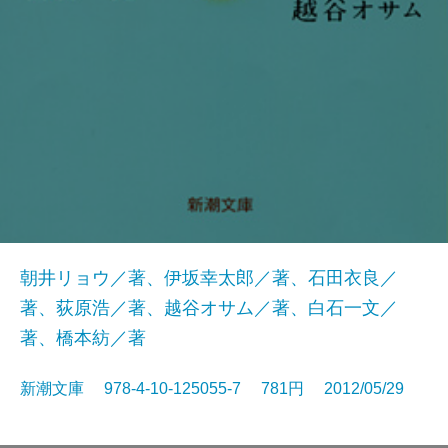
朝井リョウ／著、伊坂幸太郎／著、石田衣良／
著、荻原浩／著、越谷オサム／著、白石一文／
著、橋本紡／著
新潮文庫 978-4-10-125055-7 781円 2012/05/29