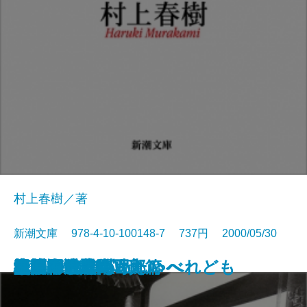
村上春樹／著
新潮文庫 978-4-10-100148-7 737円 2000/05/30
檀
風の男 白洲次郎
婦系図
自閉症だったわたしへ
青春ピカソ
ナイフ
ターン
すいかの匂い
夜明け前に会いたい
辺境・近境
辺境・近境 写真篇
堕落論
しゃべれども しゃべれども
史記の風景
ハンニバル〔上〕
ハンニバル〔下〕
欲望
礼儀作法入門
江戸の暗黒街
中原中也詩集