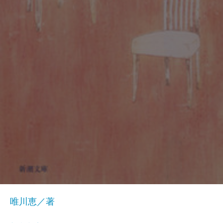
唯川恵／著