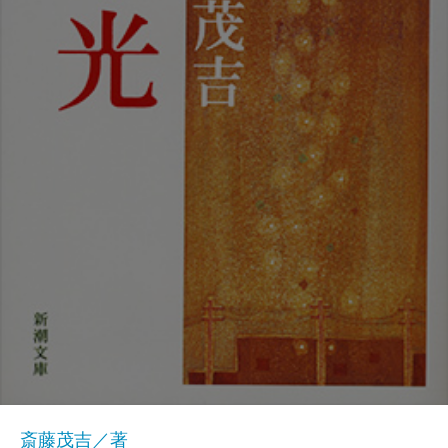
斎藤茂吉／著