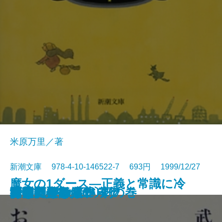
米原万里／著
新潮文庫 978-4-10-146522-7 693円 1999/12/27
魔女の1ダース―正義と常識に冷
赤光
夫婦の一日
アントニオ猪木自伝
ノーザンライツ
海峡の光
凍える牙
疫病神
断崖、その冬の
一億円もらったら
お目出たき人
行きつけの店
みだれ髪
堀部安兵衛〔上〕
堀部安兵衛〔下〕
陋巷に在り〔6〕劇の巻
あなたが欲しい
アニマル・ロジック
白洲正子自伝
黄落
や水を浴びせる13章―