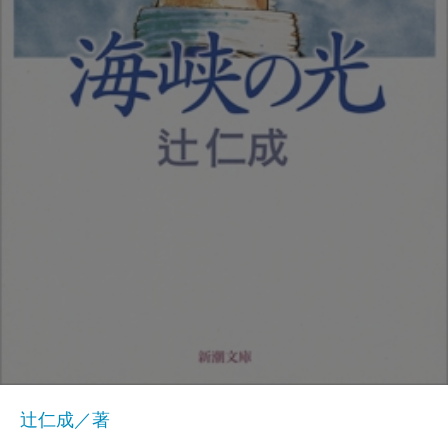
辻仁成／著