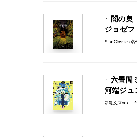
闇の奥
ジョゼフ
Star Classi
六畳間
河端ジュ
新潮文庫nex 978