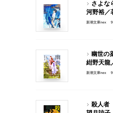
さよな
河野裕／
新潮文庫nex 978
幽世の
紺野天龍
新潮文庫nex 978
殺人者
望月諒子