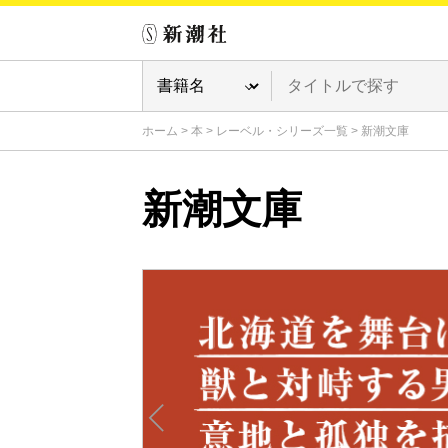
ホーム
>
本
>
レーベル・シリーズ一覧
>
新潮文庫
新潮文庫