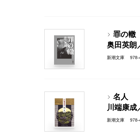
罪の轍
奥田英朗
新潮文庫 978-4-
名人
川端康成
新潮文庫 978-4-