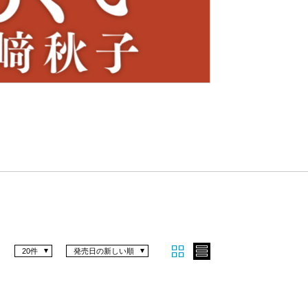
Nex
t
20件
発売日の新しい順