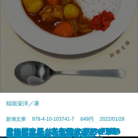
稲垣栄洋／著
新潮文庫 978-4-10-103741-7 649円 2022/01/28
君に勧む杯 文豪とアルケミスト
青銅の魔人―私立探偵 明智小五郎
もうすぐいなくなります―絶滅の
そのマンション、終の住処でいい
一晩置いたカレーはなぜおいしい
コンビニ兄弟2―テンダネス門司
根っこと翼―美智子さまという存
市塵〔下〕
同潤会代官山アパートメント
ボダ子
残りものには、過去がある
いかれころ
歩道橋シネマ
決闘の辻
じじばばのるつぼ
冤罪法廷〔上〕
冤罪法廷〔下〕
巫女島の殺人―呪殺島秘録―
この橋をわたって
あなたの右手は蜂蜜の香り