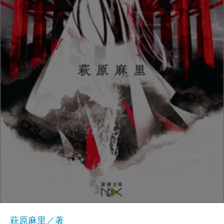
萩原麻里／著