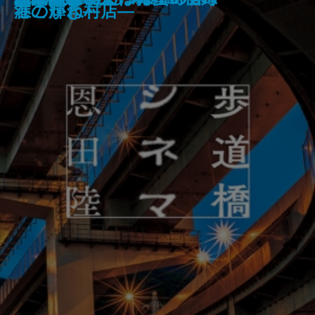
ノベライズ―case 井伏鱒二―
―
生物学―
ですか？
のか―食材と料理のサイエンス―
港こがね村店―
在の輝き―