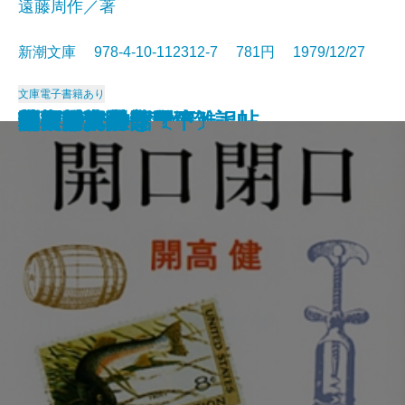
遠藤周作／著
新潮文庫 978-4-10-112312-7 781円 1979/12/27
文庫
電子書籍あり
歴史と視点―私の雑記帖―
鬼怒川
食卓の情景
すばらしい数学者たち
道ありき―青春編―
鍵のかかる部屋
一人ならじ
燃えつきた地図
にぎやかな部屋
砂の城
開口閉口
杳子・妻隠
朝ごはんぬき？
渦
陸奥爆沈
毎日が日曜日
梅雨将軍信長
ギリシア神話〔下〕
芝桜〔上〕
芝桜〔下〕