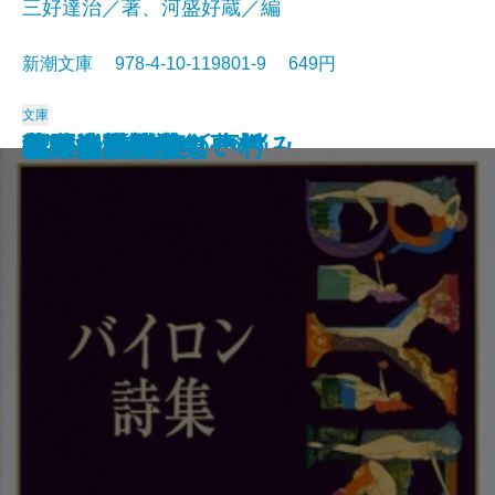
三好達治／著、河盛好蔵／編
新潮文庫 978-4-10-119801-9 649円
文庫
孤独な散歩者の夢想
ゲーテ詩集
脂肪の塊・テリエ館
パルムの僧院〔下〕
巴里の憂鬱
若きウェルテルの悩み
ハイネ詩集
女の一生
パルムの僧院〔上〕
三好達治詩集
バイロン詩集
春琴抄
風立ちぬ・美しい村
ヴィヨンの妻
北原白秋詩集
萩原朔太郎詩集
ヘッセ詩集
春の嵐
椿姫
春