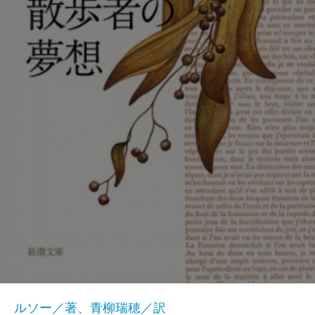
ルソー／著、青柳瑞穂／訳