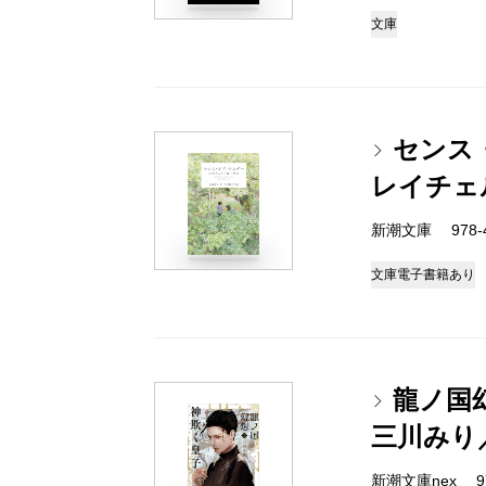
文庫
センス
レイチェ
新潮文庫 978-4-
文庫
電子書籍あり
龍ノ国
三川みり
新潮文庫nex 978