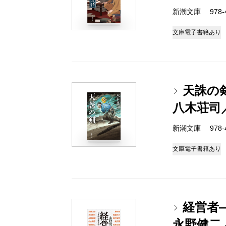
新潮文庫 978-4-
文庫
電子書籍あり
天誅の
八木荘司
新潮文庫 978-4-
文庫
電子書籍あり
経営者
永野健二