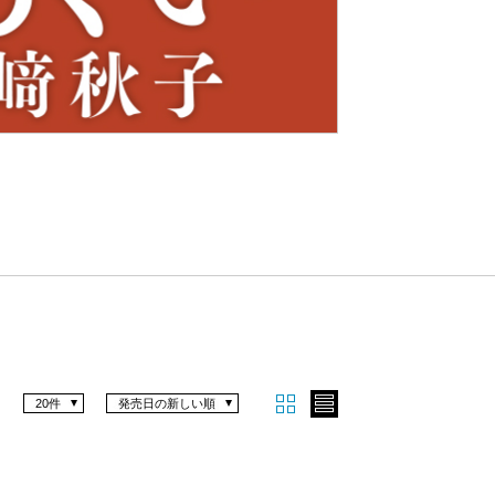
Nex
t
20件
発売日の新しい順