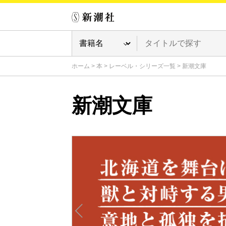
ホーム
>
本
>
レーベル・シリーズ一覧
>
新潮文庫
新潮文庫