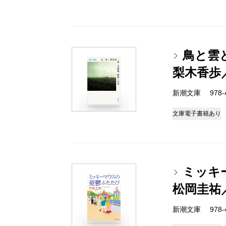
鳥と雲
梨木香歩
新潮文庫 978-4-
文庫
電子書籍あり
ミッキ
松岡圭祐
新潮文庫 978-4-