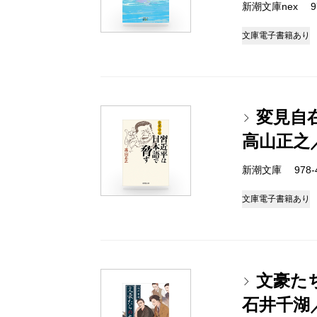
新潮文庫nex 978
文庫
電子書籍あり
変見自
高山正之
新潮文庫 978-4-
文庫
電子書籍あり
文豪た
石井千湖