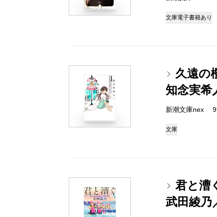
文庫
電子書籍あり
久遠の
知念実希
新潮文庫nex 978
文庫
君と漕
武田綾乃