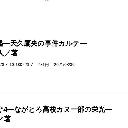
檻―天久鷹央の事件カルテ―
人／著
-4-10-180223-7 781円 2021/08/30
ぐ4―ながとろ高校カヌー部の栄光―
／著