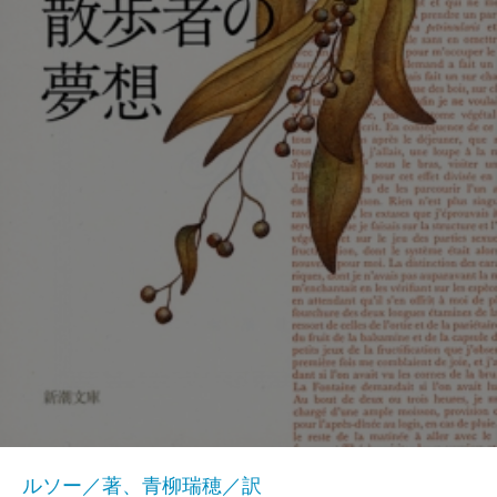
ルソー／著、青柳瑞穂／訳