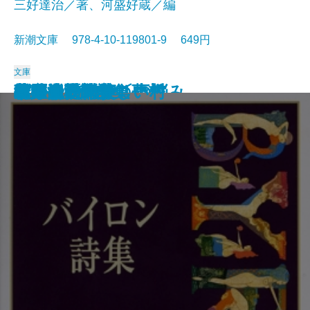
三好達治／著、河盛好蔵／編
新潮文庫 978-4-10-119801-9 649円
文庫
孤独な散歩者の夢想
ゲーテ詩集
脂肪の塊・テリエ館
パルムの僧院〔下〕
巴里の憂鬱
若きウェルテルの悩み
ハイネ詩集
女の一生
パルムの僧院〔上〕
三好達治詩集
バイロン詩集
春琴抄
風立ちぬ・美しい村
ヴィヨンの妻
北原白秋詩集
萩原朔太郎詩集
ヘッセ詩集
春の嵐
椿姫
春